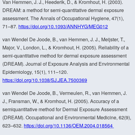
Van Hemmen, J. J., Heederik, D., & Kromhout, H. (2003).
DREAM: a method for semi-quantitative dermal exposure
assessment. The Annals of Occupational Hygiene, 47(1),
71–87.
https://doi.org/10.1093/ANNHYG/MEG012
van Wendel De Joode, B., van Hemmen, J. J., Meijster, T.,
Major, V., London, L., & Kromhout, H. (2005). Reliability of a
semi-quantitative method for dermal exposure assessment
(DREAM). Journal of Exposure Analysis and Environmental
Epidemiology, 15(1), 111–120.
https://doi.org/10.1038/SJ.JEA.7500369
van Wendel De Joode, B., Vermeulen, R., van Hemmen, J.
J., Fransman, W., & Kromhout, H. (2005). Accuracy of a
semiquantitative method for Dermal Exposure Assessment
(DREAM). Occupational and Environmental Medicine, 62(9),
623–632.
https://doi.org/10.1136/OEM.2004.018564