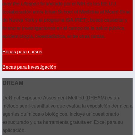
over the Lifespan
financiado por el NIH de los EE.UU.
(colaboración entre Ichan School of Medicine at Mount Sinai
de Nueva York y el programa ISA-IRET), busca capacitar y
financiar investigaciones en el campo de la salud pública,
epidemiología, bioestadística, entre otras ramas.
Becas para cursos
Becas para investigación
DREAM
DeRmal Exposure Assesment Method (DREAM) es un
método semi-cuantitativo que evalúa la exposición dérmica a
agentes químicos o biológicos. Incluye un cuestionario
estructurado y una herramienta gratuita en Excel para su
aplicación.