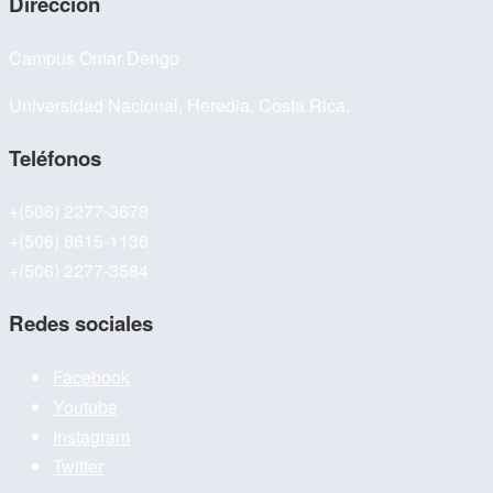
Dirección
Campus Omar Dengo
Universidad Nacional, Heredia, Costa Rica.
Teléfonos
+(506) 2277-3678
+(506) 8615-1136
+(506) 2277-3584
Redes sociales
Facebook
Youtube
Instagram
Twitter