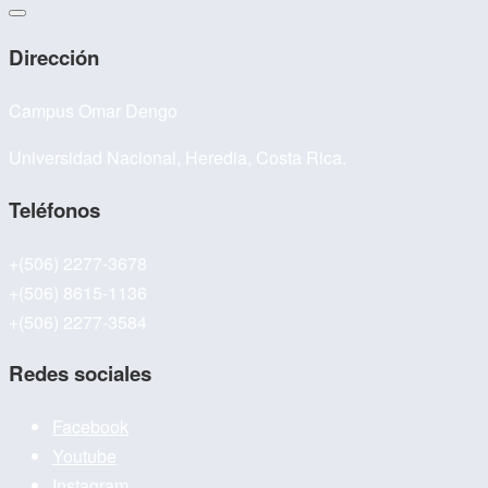
Dirección
Campus Omar Dengo
Universidad Nacional, Heredia, Costa Rica.
Teléfonos
+(506) 2277-3678
+(506) 8615-1136
+(506) 2277-3584
Redes sociales
Facebook
Youtube
Instagram